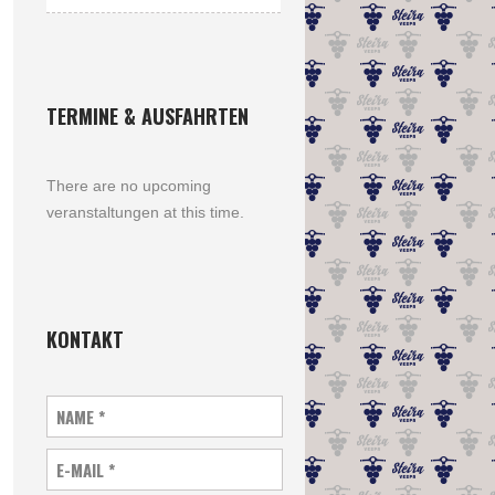
TERMINE & AUSFAHRTEN
There are no upcoming
veranstaltungen at this time.
KONTAKT
NAME
*
E-MAIL
*